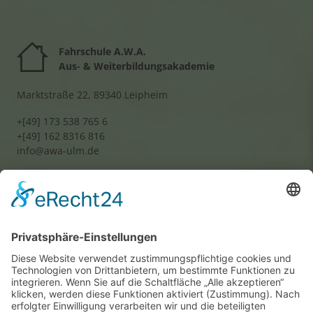
Akzeptieren
powered by
Usercentrics Consent
Fahrschule A.W.A.
Management Platform
&
eRecht24
Aus- & Weiterbildungsakademie
Marktstraße 22, 89340 Leipheim
+[49] 173 538 765 6
+[49] 162 8316 816
info@awa-ulm.de
Wir benötigen Ihre
Zustimmung, um den
Google Maps-Service zu
laden!
Wir verwenden einen Service eines
Drittanbieters, um Karteninhalte
einzubetten. Dieser Service kann