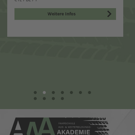
Weitere Infos
1
2
3
4
5
6
7
8
9
10
11