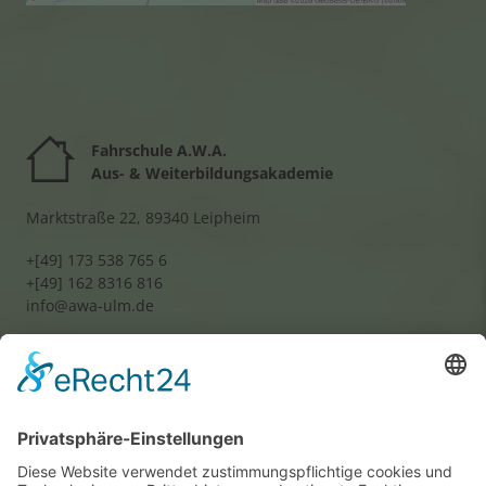
Mehr Informationen
Akzeptieren
powered by
Usercentrics Consent
Fahrschule A.W.A.
Management Platform
&
eRecht24
Aus- & Weiterbildungsakademie
Marktstraße 22, 89340 Leipheim
+[49] 173 538 765 6
+[49] 162 8316 816
info@awa-ulm.de
Wir benötigen Ihre
Zustimmung, um den
Google Maps-Service zu
laden!