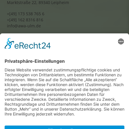
Marktstraße 22, 89340 Leipheim
+[49] 173 538 765 6
+[49] 162 8316 816
info@awa-ulm.de
Wir benötigen Ihre
Zustimmung, um den
Google Maps-Service zu
laden!
Wir verwenden einen Service eines
Drittanbieters, um Karteninhalte
einzubetten. Dieser Service kann
Daten zu Ihren Aktivitäten
sammeln. Bitte lesen Sie die Details
durch und stimmen Sie der
Nutzung des Service zu, um diese
Karte anzuzeigen.