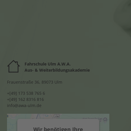
Fahrschule Ulm A.W.A.
Au
s- & Weiterbildungsakademie
Frauenstraße 36, 89073 Ulm
+[49] 173 538 765 6
+[49] 162 8316 816
info@awa-ulm.de
Wir benötigen Ihre