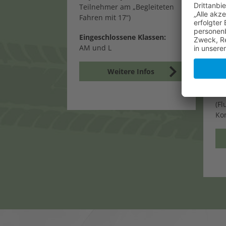
S
Teilnehmer am „Begleiteten
Fahren mit 17“)
Min
Vo
Eingeschlossene Klassen:
un
AM und L
DG
Weitere Infos
ST
We
St
(Fl
Ko