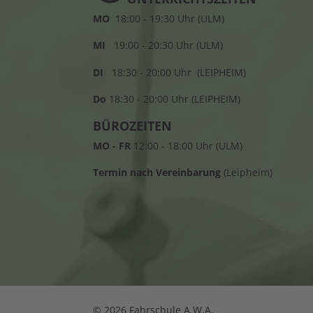
MO
18:00 - 19:30 Uhr (ULM)
MI
19:00 - 20:30 Uhr (ULM)
DI
18:30 - 20:00 Uhr (LEIPHEIM)
Do
18:30 - 20:00 Uhr (LEIPHEIM)
BÜROZEITEN
MO - FR
12:00 - 18:00 Uhr (ULM)
Termin nach Vereinbarung
(Leipheim)
© 2026 Fahrschule A.W.A.