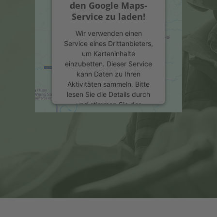
den Google Maps-
Service zu laden!
Wir verwenden einen
Service eines Drittanbieters,
um Karteninhalte
einzubetten. Dieser Service
kann Daten zu Ihren
Aktivitäten sammeln. Bitte
lesen Sie die Details durch
und stimmen Sie der
Nutzung des Service zu, um
diese Karte anzuzeigen.
Mehr Informationen
Akzeptieren
powered by
Usercentrics
Consent Management
Platform
&
eRecht24