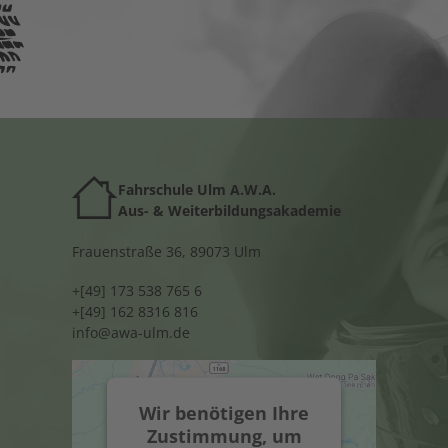
Fahrschule Ulm A.W.A.
Au
s- & Weiterbildungsakademie
Frauenstraße 36, 89073 Ulm
+[49] 173 538 765 6
+[49] 162 8316 816
info@awa-ulm.de
Wir benötigen Ihre
Zustimmung, um