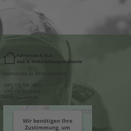
Fahrschule A.W.A.
Aus- & Weiterbildungsakademie
Marktstraße 22, 89340 Leipheim
+[49] 173 538 765 6
+[49] 162 8316 816
info@awa-ulm.de
Wir benötigen Ihre
Zustimmung, um