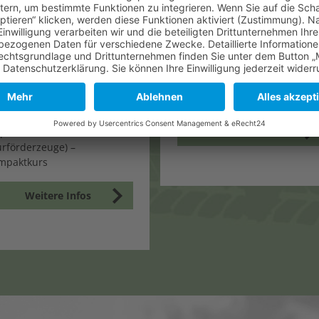
taplerschein
Erforderliche Vorbesitz der
Klassen:
destalter: 18 Jahre
C
raussetzung: körperliche
d geistige Eignung gemäß
Eingeschlossene Klassen:
UV Vorschrift 68
C1E / BE / T
APLERSCHEIN – in 2
rktagen (350 €)
Weitere Infos
aplerschein
urförderzeuge) –
mpaktkurs
Weitere Infos