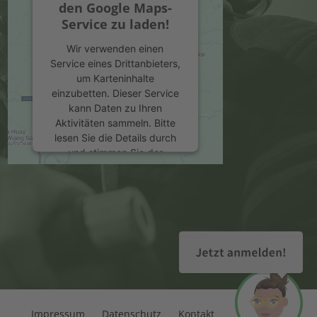
den Google Maps-
Service zu laden!
Wir verwenden einen
Service eines Drittanbieters,
um Karteninhalte
einzubetten. Dieser Service
kann Daten zu Ihren
Aktivitäten sammeln. Bitte
lesen Sie die Details durch
und stimmen Sie der
Nutzung des Service zu, um
diese Karte anzuzeigen.
Mehr Informationen
Akzeptieren
powered by
Usercentrics
Consent Management
Platform
&
eRecht24
Impressum
Datenschutz
Kontakt