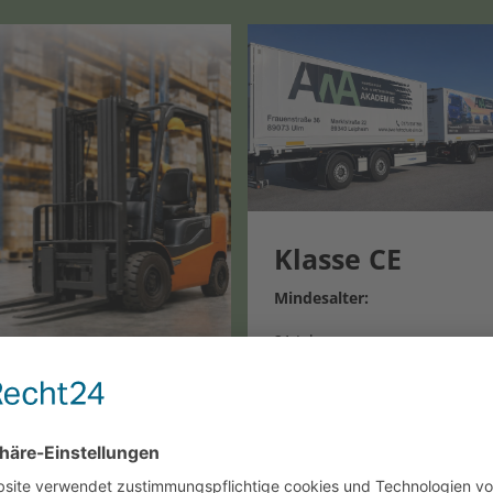
Klasse CE
Mindesalter:
21 Jahre
18 Jahre bei
Grundqualifikation §4 (1) Nr.1
BKrFQG oder
Berufsausbildung