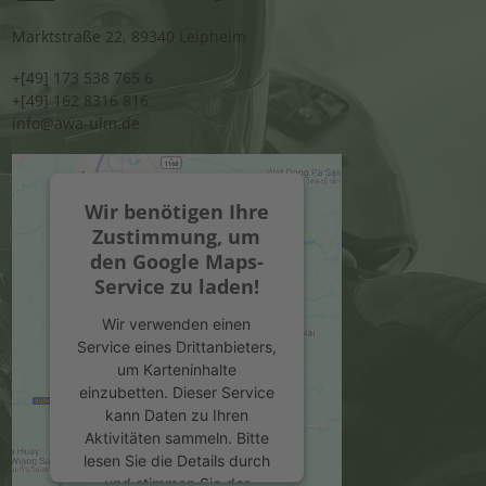
Marktstraße 22, 89340 Leipheim
+[49] 173 538 765 6
+[49] 162 8316 816
info@awa-ulm.de
Wir benötigen Ihre
Zustimmung, um
den Google Maps-
Service zu laden!
Wir verwenden einen
Service eines Drittanbieters,
um Karteninhalte
einzubetten. Dieser Service
kann Daten zu Ihren
Aktivitäten sammeln. Bitte
lesen Sie die Details durch
und stimmen Sie der