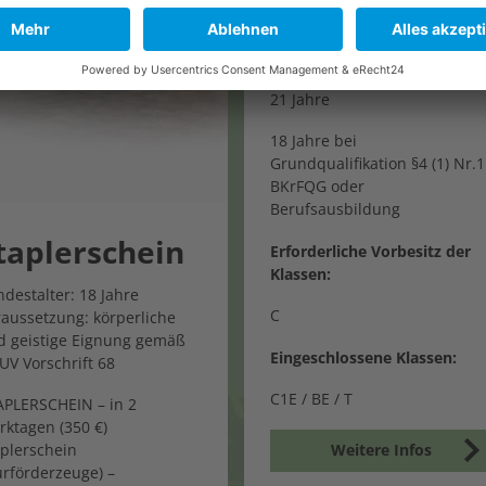
Klasse CE
Mindesalter:
21 Jahre
18 Jahre bei
Grundqualifikation §4 (1) Nr.1
BKrFQG oder
Berufsausbildung
taplerschein
Erforderliche Vorbesitz der
Klassen:
destalter: 18 Jahre
C
raussetzung: körperliche
d geistige Eignung gemäß
Eingeschlossene Klassen:
UV Vorschrift 68
C1E / BE / T
APLERSCHEIN – in 2
rktagen (350 €)
Weitere Infos
aplerschein
urförderzeuge) –