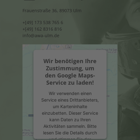
Frauenstraße 36, 89073 Ulm
+[49] 173 538 765 6
+[49] 162 8316 816
info@awa-ulm.de
Wir benötigen Ihre
Zustimmung, um
den Google Maps-
Service zu laden!
Wir verwenden einen
Service eines Drittanbieters,
um Karteninhalte
einzubetten. Dieser Service
kann Daten zu Ihren
Aktivitäten sammeln. Bitte
lesen Sie die Details durch
und stimmen Sie der