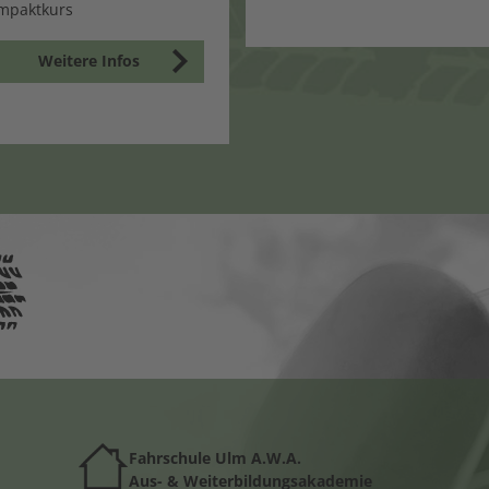
mpaktkurs
Weitere Infos
Fahrschule Ulm A.W.A.
Au
s- & Weiterbildungsakademie