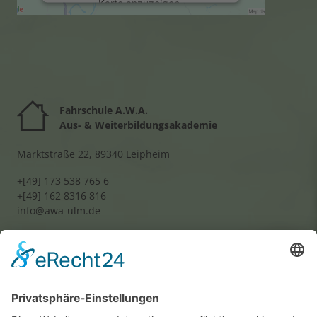
Karte anzuzeigen.
Mehr Informationen
Akzeptieren
powered by
Usercentrics Consent
Fahrschule A.W.A.
Management Platform
&
eRecht24
Aus- & Weiterbildungsakademie
Marktstraße 22, 89340 Leipheim
+[49] 173 538 765 6
+[49] 162 8316 816
info@awa-ulm.de
Wir benötigen Ihre
Zustimmung, um den
Google Maps-Service zu
laden!