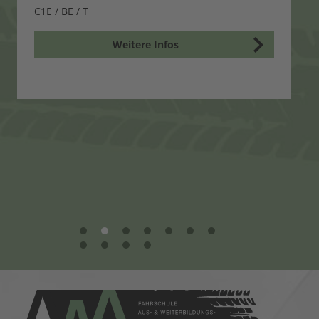
C1E / BE / T
Weitere Infos
1
2
3
4
5
6
7
8
9
10
11